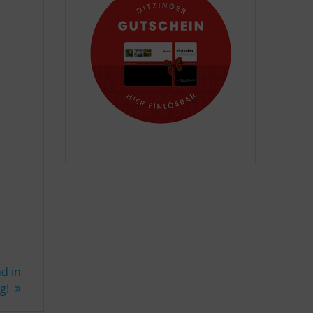
nd in
g!