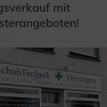
sverkauf mit
sterangeboten!
25
|
0