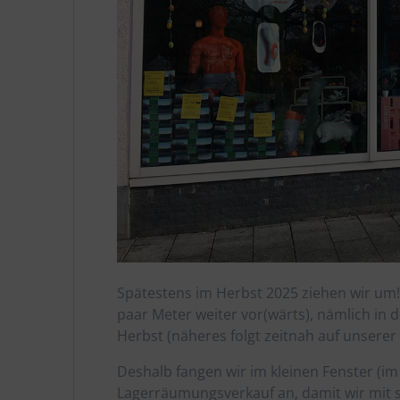
Spätestens im Herbst 2025 ziehen wir um! 
paar Meter weiter vor(wärts), nämlich in d
Herbst (näheres folgt zeitnah auf unsere
Deshalb fangen wir im kleinen Fenster (i
Lagerräumungsverkauf an, damit wir mit s