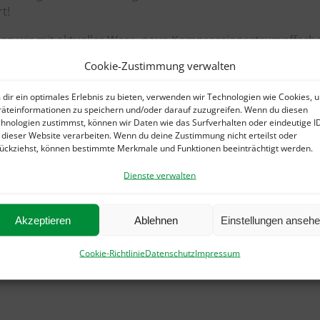
t!
aben wir mit aktueller Ware, neue Kompressionsstrumpffarb
ch dekoriert. Des weiteren unser OSTERANGEBOT für diese
Cookie-Zustimmung verwalten
huhe, für Damen und Herren. Über 20% reduziert, nur solan
dir ein optimales Erlebnis zu bieten, verwenden wir Technologien wie Cookies, 
äteinformationen zu speichern und/oder darauf zuzugreifen. Wenn du diesen
terhin Einlagen und Orthpädische Maßschuhe, sowie
hnologien zustimmst, können wir Daten wie das Surfverhalten oder eindeutige I
 dieser Website verarbeiten. Wenn du deine Zustimmung nicht erteilst oder
tt für Sie!
ückziehst, können bestimmte Merkmale und Funktionen beeinträchtigt werden.
Dienste verwalten
opädieschuhtechnik Ditzingen
Akzeptieren
Ablehnen
Einstellungen anseh
Cookie-Richtlinie
Datenschutz
Impressum