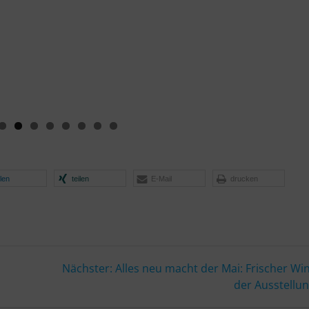
ilen
teilen
E-Mail
drucken
Nächster
z
Nächster:
Alles neu macht der Mai: Frischer Wi
Beitrag:
der Ausstellun