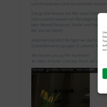
und Einzelpaare sind sensationell reduzier
Das große Fenster (im Bild oben links) h
und unseren bewährten Bandagen österli
Jahr: Meindl-Respond, Stiefel und Halbsc
der Vorrat reicht!
Um 
Ger
Selbstverständlich fertigen wir auch wei
Tec
auf
Diabetikerversorgungen in unserer Werksta
zur
Wir freuen uns auf Ihr Kommen!
Ihr Marc Schaller und das Team der Orth
unser "großes Fenster" von Innen