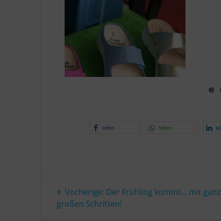
teilen
teilen
te
Beitragsnavigation
Vorheriger
Vorherige:
Der Frühling kommt… mit gan
Beitrag:
großen Schritten!