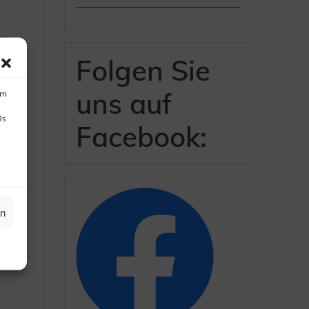
en
s
Folgen Sie
ge
uns auf
um
Ds
Facebook:
unser "großes Fenster" von Innen
en