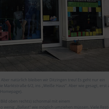
Aber natürlich bleiben wir Ditzingen treu! Es geht nur ein
ie Marktstraße 6/2, ins „Weiße Haus“. Aber wie gesagt, erst 
r Homepage).
m Bild oben rechts) schonmal mit einem
o wenig „Ballast“ wie möglich umziehen müssen. Viele Rest