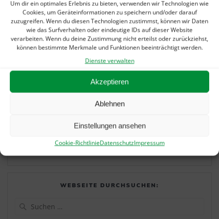
Um dir ein optimales Erlebnis zu bieten, verwenden wir Technologien wie
Cookies, um Geräteinformationen zu speichern und/oder darauf
Sommerurlaub? Gibts auch bei uns!
5. August 2026
zuzugreifen. Wenn du diesen Technologien zustimmst, können wir Daten
wie das Surfverhalten oder eindeutige IDs auf dieser Website
„Alarmstufe Rot“: Petition gegen Kürzungen in
verarbeiten. Wenn du deine Zustimmung nicht erteilst oder zurückziehst,
der Hilfsmittelversorgung
22. Juni 2026
können bestimmte Merkmale und Funktionen beeinträchtigt werden.
Dienste verwalten
Wieder nur 1 SPOT – dann geht es weiter!
21. Januar
2026
Akzeptieren
Letzter Arbeitseinsatz im alten Jahr…
5. Januar 2026
Ablehnen
Orthopädie Schuhtechnik Ditzingen im Weißen Haus:
Tradition trifft Fortschritt
9. Dezember 2025
Einstellungen ansehen
Wir sind ab sofort in der Marktstraße 6/2!
3. November
Cookie-Richtlinie
Datenschutz
Impressum
2025
WEBSEITE DURCHSUCHEN:
Suchen
nach: