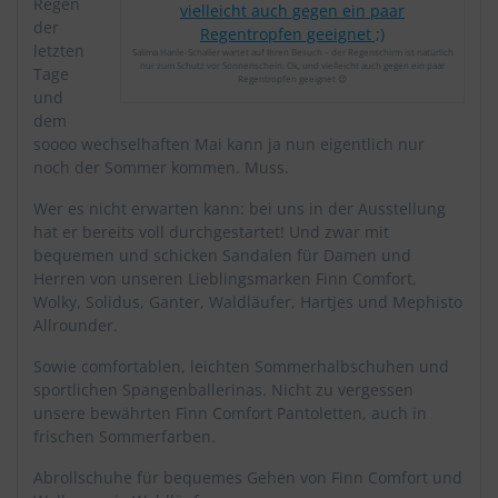
Regen
der
letzten
Salima Hanle-Schaller wartet auf Ihren Besuch – der Regenschirm ist natürlich
nur zum Schutz vor Sonnenschein. Ok, und vielleicht auch gegen ein paar
Tage
Regentropfen geeignet 😉
und
dem
soooo wechselhaften Mai kann ja nun eigentlich nur
noch der Sommer kommen. Muss.
Wer es nicht erwarten kann: bei uns in der Ausstellung
hat er bereits voll durchgestartet! Und zwar mit
bequemen und schicken Sandalen für Damen und
Herren von unseren Lieblingsmarken Finn Comfort,
Wolky, Solidus, Ganter, Waldläufer, Hartjes und Mephisto
Allrounder.
Sowie comfortablen, leichten Sommerhalbschuhen und
sportlichen Spangenballerinas. Nicht zu vergessen
unsere bewährten Finn Comfort Pantoletten, auch in
frischen Sommerfarben.
Abrollschuhe für bequemes Gehen von Finn Comfort und