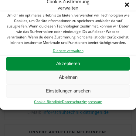
Cookie-Zustimmung
verwalten
teilen
teilen
teilen
Um dir ein optimales Erlebnis zu bieten, verwenden wir Technologien wie
Cookies, um Geräteinformationen zu speichern und/oder darauf
teilen
E-Mail
drucken
zuzugreifen. Wenn du diesen Technologien zustimmst, können wir Daten
wie das Surfverhalten oder eindeutige IDs auf dieser Website
verarbeiten. Wenn du deine Zustimmung nicht erteilst oder zurückziehst,
können bestimmte Merkmale und Funktionen beeinträchtigt werden.
Dienste verwalten
Beitragsnavigation
Vorheriger
Nächster
Vorherige:
Alles neu
Nächster:
Hot time,
Akzeptieren
Beitrag:
Beitrag:
macht der Mai auch
summer in Ditzingen
2019!
2019!
Ablehnen
Einstellungen ansehen
IHR SCHNELLKONTAKT:
Cookie-Richtlinie
Datenschutz
Impressum
Telefon: 07156 / 3070360
E-Mail:
info@schuhtechnik-ditzingen.de
UNSERE AKTUELLEN MELDUNGEN: