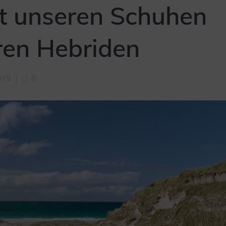
t unseren Schuhen
ren Hebriden
019
|
0