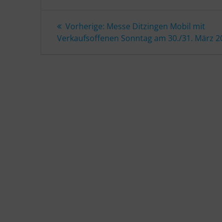
Beitragsnavigation
Vorheriger
Vorherige:
Messe Ditzingen Mobil mit
Beitrag:
Verkaufsoffenen Sonntag am 30./31. März 2