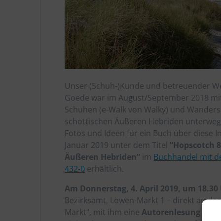
Unser (Schuh-)Kunde und betreuender W
Goede war im August/September 2018 mi
Schuhen (e-Walk von Walky) und Wanders
schottischen Äußeren Hebriden unterwegs
Fotos und Ideen für ein Buch über diese In
Januar 2019 unter dem Titel
“Hopscotch 8 
Äußeren Hebriden”
im
Buchhandel mit d
432-0
erhältlich.
Am Donnerstag, 4. April 2019, um 18.30
Bezirksamt, Löwen-Markt 1 – direkt an der
Markt“, mit ihm eine
Autorenlesung zum