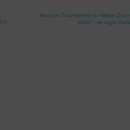
Nächster
Nächster:
Traumwetter zur Messe „Ditzi
Beitrag:
019
Mobil“ – wir sagen Dank