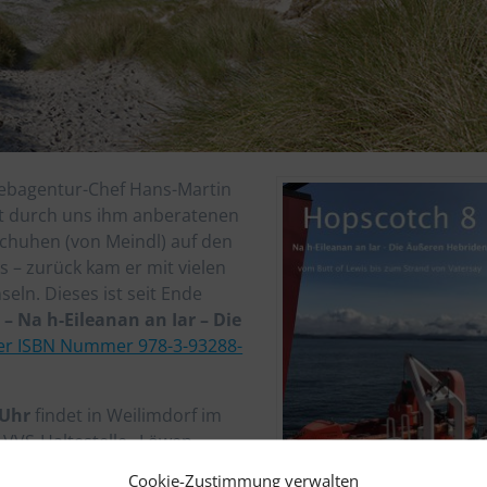
ebagentur-Chef Hans-Martin
t durch uns ihm anberatenen
chuhen (von Meindl) auf den
 – zurück kam er mit vielen
seln. Dieses ist seit Ende
– Na h-Eileanan an Iar – Die
er ISBN Nummer 978-3-93288-
 Uhr
findet in Weilimdorf im
 VVS-Haltestelle „Löwen-
 Buch
statt. Dazu werden
Cookie-Zustimmung verwalten