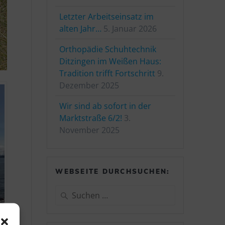
Letzter Arbeitseinsatz im
alten Jahr…
5. Januar 2026
Orthopädie Schuhtechnik
Ditzingen im Weißen Haus:
Tradition trifft Fortschritt
9.
Dezember 2025
Wir sind ab sofort in der
Marktstraße 6/2!
3.
November 2025
WEBSEITE DURCHSUCHEN:
Suchen
nach: