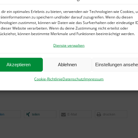
ig auf Leinwand gezeigt, die
 aus Weilimdorf offeriert
Cover des Buch „Hopscotch 8“ über di
dir ein optimales Erlebnis zu bieten, verwenden wir Technologien wie Cookies, 
Äußeren Hebriden
ostung
zu den Hebriden.
äteinformationen zu speichern und/oder darauf zuzugreifen. Wenn du diesen
hnologien zustimmst, können wir Daten wie das Surfverhalten oder eindeutige I
 dieser Website verarbeiten. Wenn du deine Zustimmung nicht erteilst oder
Durch den Abend führt
ückziehst, können bestimmte Merkmale und Funktionen beeinträchtigt werden.
Weilimdorfs Bezirksvorsteherin Ulrike Zich.
Dienste verwalten
Der Eintritt ist frei – je Glas/Dram bei der Verkostung
werden 3 bis 4 Euro berechnet.
Akzeptieren
Ablehnen
Einstellungen anseh
Auch kann das Buch für 23,80 Euro gerne an dem Abend
direkt vom Autor erworben werden.
Cookie-Richtlinie
Datenschutz
Impressum
ilen
teilen
E-Mail
drucken