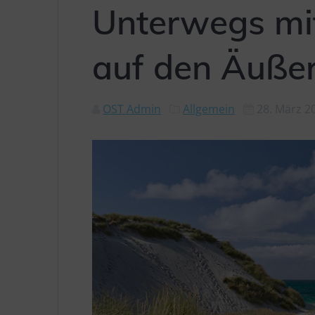
Unterwegs mi
auf den Äuße
OST Admin
Allgemein
28. März 2