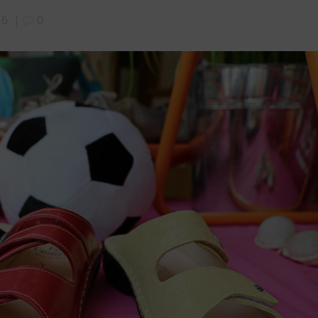
16
|
0