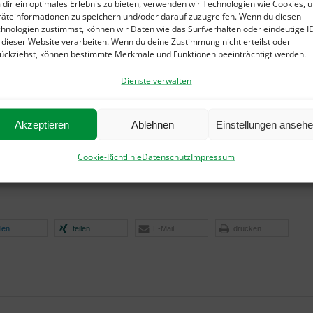
nsstrumpfhose von
medi
in der Farbe magenta mit dem
dir ein optimales Erlebnis zu bieten, verwenden wir Technologien wie Cookies, 
ll
Hirok0
von
Waldläufer
bzw. Schuh-Modell
Honey
äteinformationen zu speichern und/oder darauf zuzugreifen. Wenn du diesen
hnologien zustimmst, können wir Daten wie das Surfverhalten oder eindeutige I
on
Solidus
.
 dieser Website verarbeiten. Wenn du deine Zustimmung nicht erteilst oder
ückziehst, können bestimmte Merkmale und Funktionen beeinträchtigt werden.
 der Farbe sand, wahlweise
n
Mephisto
bzw. mit den
Dienste verwalten
rne beraten wir Sie bei uns
tionen doch einmal selber aus!
Akzeptieren
Ablehnen
Einstellungen anseh
 in unsere aktuelle Ausstellung:
Cookie-Richtlinie
Datenschutz
Impressum
ilen
teilen
E-Mail
drucken