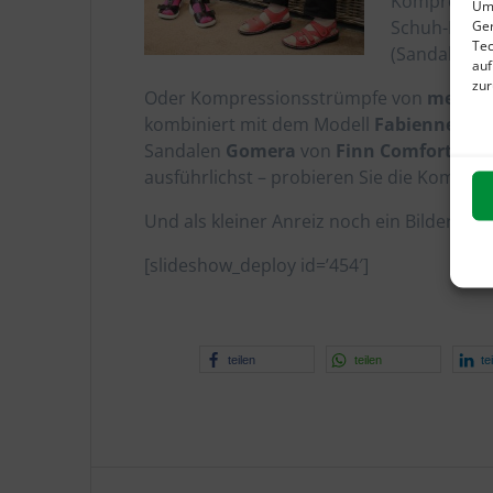
Kompressio
Um 
Schuh-Mode
Ger
Tec
(Sandale) v
auf
zur
Oder Kompressionsstrümpfe von
medi
in
kombiniert mit dem Modell
Fabienne
vo
Sandalen
Gomera
von
Finn Comfort
. Ge
ausführlichst – probieren Sie die Kombina
Und als kleiner Anreiz noch ein Bilderblick
[slideshow_deploy id=’454′]
teilen
teilen
te
Beitragsnavigation