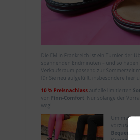
Die EM in Frankreich ist ein Turnier der
spannenden Endminuten – und so haben w
Verkaufsraum passend zur Sommerzeit mi
für Sie neu aufgefüllt, insbesondere hier
10 % Preisnachlass
auf alle limitierten
So
von
Finn-Comfort
!
Nur solange der Vorra
weg!
Um mal allen
vorzuschieb
Bequemsc