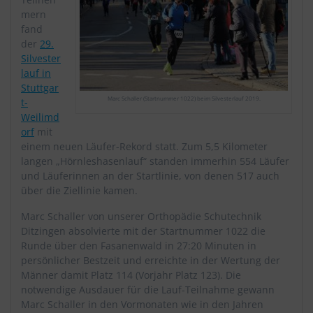
mern
fand
der
29.
Silvester
lauf in
Stuttgar
Marc Schaller (Startnummer 1022) beim Silvesterlauf 2019.
t-
Weilimd
orf
mit
einem neuen Läufer-Rekord statt. Zum 5,5 Kilometer
langen „Hörnleshasenlauf“ standen immerhin 554 Läufer
und Läuferinnen an der Startlinie, von denen 517 auch
über die Ziellinie kamen.
Marc Schaller von unserer Orthopädie Schutechnik
Ditzingen absolvierte mit der Startnummer 1022 die
Runde über den Fasanenwald in 27:20 Minuten in
persönlicher Bestzeit und erreichte in der Wertung der
Männer damit Platz 114 (Vorjahr Platz 123). Die
notwendige Ausdauer für die Lauf-Teilnahme gewann
Marc Schaller in den Vormonaten wie in den Jahren