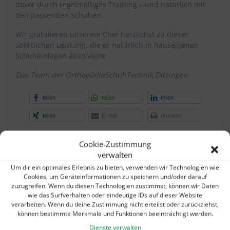
davor durch regelmäßiges Training – und natürlich mit
den passenden Schuhen.
Wir gratulieren unserem Chef herzlichst zu dieser
sportlichen Leistung, die er natürlich in hauseigenen
Schuheinlagen absolvierte
Das Team der OrthopädieSchuhTechnik Ditzingen
teilen
teilen
teilen
teilen
E-Mail
drucken
Cookie-Zustimmung
verwalten
Beitragsnavigation
Um dir ein optimales Erlebnis zu bieten, verwenden wir Technologien wie
Vorheriger
Nächs
Vorherige:
Wir
Nächster:
Cookies, um Geräteinformationen zu speichern und/oder darauf
zuzugreifen. Wenn du diesen Technologien zustimmst, können wir Daten
Beitrag:
Beitra
wünschen frohe
Neujahrspreisfeuerwerk
wie das Surfverhalten oder eindeutige IDs auf dieser Website
Weihnachten und einen
: Unsere
verarbeiten. Wenn du deine Zustimmung nicht erteilst oder zurückziehst,
guten Rutsch nach
Wintersonderangebote
können bestimmte Merkmale und Funktionen beeinträchtigt werden.
2020!
2020!
Dienste verwalten