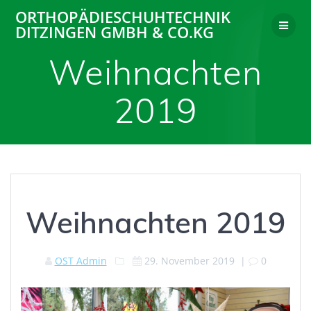
Zum
ORTHOPÄDIESCHUHTECHNIK
Inhalt
DITZINGEN GMBH & CO.KG
springen
Weihnachten
2019
Weihnachten 2019
OST Admin
29. November 2019
|
0