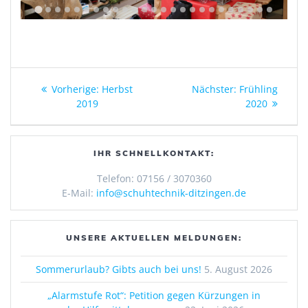
Beitragsnavigation
Vorheriger
Nächster
Vorherige:
Herbst
Nächster:
Frühling
Beitrag:
Beitrag:
2019
2020
IHR SCHNELLKONTAKT:
Telefon: 07156 / 3070360
E-Mail:
info@schuhtechnik-ditzingen.de
UNSERE AKTUELLEN MELDUNGEN:
Sommerurlaub? Gibts auch bei uns!
5. August 2026
„Alarmstufe Rot“: Petition gegen Kürzungen in