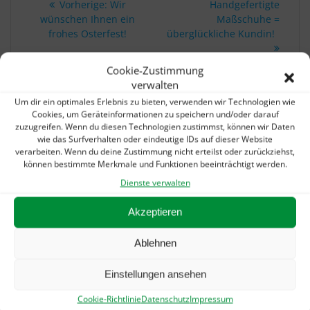
Vorheriger
Beitra
Vorherige:
Wir
Handgefertigte
Beitrag:
wünschen Ihnen ein
Maßschuhe =
frohes Osterfest!
überglückliche Kundin!
Cookie-Zustimmung
verwalten
IHR SCHNELLKONTAKT:
Um dir ein optimales Erlebnis zu bieten, verwenden wir Technologien wie
Cookies, um Geräteinformationen zu speichern und/oder darauf
Telefon: 07156 / 3070360
zuzugreifen. Wenn du diesen Technologien zustimmst, können wir Daten
E-Mail:
info@schuhtechnik-ditzingen.de
wie das Surfverhalten oder eindeutige IDs auf dieser Website
verarbeiten. Wenn du deine Zustimmung nicht erteilst oder zurückziehst,
können bestimmte Merkmale und Funktionen beeinträchtigt werden.
Dienste verwalten
UNSERE AKTUELLEN MELDUNGEN:
Akzeptieren
Sommerurlaub? Gibts auch bei uns!
5. August 2026
„Alarmstufe Rot“: Petition gegen Kürzungen in
Ablehnen
der Hilfsmittelversorgung
22. Juni 2026
Einstellungen ansehen
Wieder nur 1 SPOT – dann geht es weiter!
21. Januar
2026
Cookie-Richtlinie
Datenschutz
Impressum