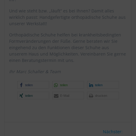
Und wie steht bzw. „läuft“ es bei Ihnen? Damit alles
wirklich passt: Handgefertigte orthopädische Schuhe aus
unserer Werkstatt!
Orthopädische Schuhe helfen bei krankheitsbedingten
Formveränderungen der Füße. Gerne beraten wir Sie
eingehend zu den Funktionen dieser Schuhe aus
unserem Haus und Möglichkeiten. Vereinbaren Sie gerne
einen Beratungstermin mit uns.
Ihr Marc Schaller & Team
teilen
teilen
teilen
teilen
E-Mail
drucken
Beitragsnavigation
Nächs
Nächster: