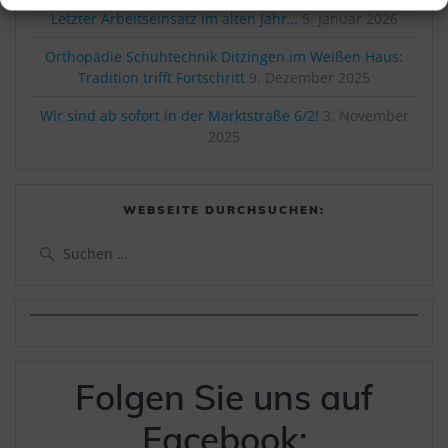
Letzter Arbeitseinsatz im alten Jahr…
5. Januar 2026
Orthopädie Schuhtechnik Ditzingen im Weißen Haus:
Tradition trifft Fortschritt
9. Dezember 2025
Wir sind ab sofort in der Marktstraße 6/2!
3. November
2025
WEBSEITE DURCHSUCHEN:
Suchen
nach:
Folgen Sie uns auf
Facebook: