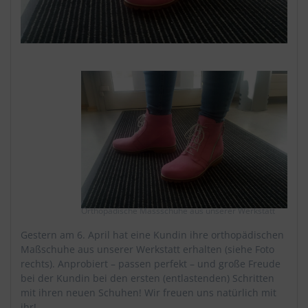
Orthopädische Massschuhe aus unserer Werkstatt
Gestern am 6. April hat eine Kundin ihre orthopädischen
Maßschuhe aus unserer Werkstatt erhalten (siehe Foto
rechts). Anprobiert – passen perfekt – und große Freude
bei der Kundin bei den ersten (entlastenden) Schritten
mit ihren neuen Schuhen! Wir freuen uns natürlich mit
ihr!