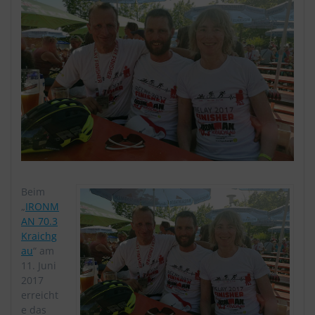
Beim
„
IRONM
AN 70.3
Kraichg
au
“ am
11. Juni
2017
erreicht
e das