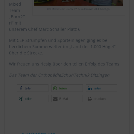
Mixed
Das Mixed Team „Born2Tri“ beim Ironman 70.3 Kraichgau
Team
„Born2T
ri“ mit
unserem Chef Marc Schaller Platz 6!
Mit CEP Strümpfen und Sporteinlagen ging es bei
herrlichem Sommerwetter im „Land der 1.000 Hügel“
über die Strecke.
Wir freuen uns riesig über den tollen Erfolg des Teams!
Das Team der OrthopädieSchuhTechnik Ditzingen
teilen
teilen
teilen
teilen
E-Mail
drucken
Beitragsnavigation
Vorheriger