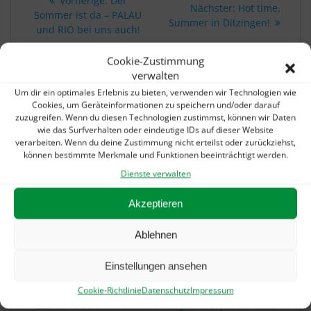
Vorherige:
Der
Nächster
Nächster:
Hot time,
Beitrag:
Sommer ist da – PALAU
Beitrag:
Summer in Ditzingen!
und RIO bei uns auch!
Cookie-Zustimmung
verwalten
IHR SCHNELLKONTAKT:
Um dir ein optimales Erlebnis zu bieten, verwenden wir Technologien wie
Telefon: 07156 / 3070360
Cookies, um Geräteinformationen zu speichern und/oder darauf
zuzugreifen. Wenn du diesen Technologien zustimmst, können wir Daten
E-Mail:
info@schuhtechnik-ditzingen.de
wie das Surfverhalten oder eindeutige IDs auf dieser Website
verarbeiten. Wenn du deine Zustimmung nicht erteilst oder zurückziehst,
können bestimmte Merkmale und Funktionen beeinträchtigt werden.
UNSERE AKTUELLEN MELDUNGEN:
Dienste verwalten
Sommerurlaub? Gibts auch bei uns!
5. August 2026
Akzeptieren
„Alarmstufe Rot“: Petition gegen Kürzungen in
Ablehnen
der Hilfsmittelversorgung
22. Juni 2026
Wieder nur 1 SPOT – dann geht es weiter!
21. Januar
Einstellungen ansehen
2026
Cookie-Richtlinie
Datenschutz
Impressum
Letzter Arbeitseinsatz im alten Jahr…
5. Januar 2026