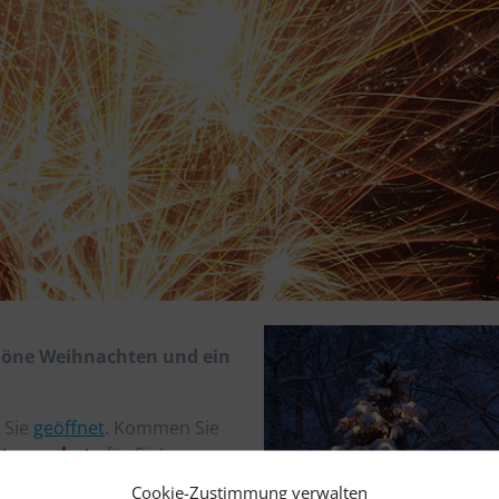
öne Weihnachten und ein
 Sie
geöffnet
. Kommen Sie
htsangebote
für Sie!
Cookie-Zustimmung verwalten