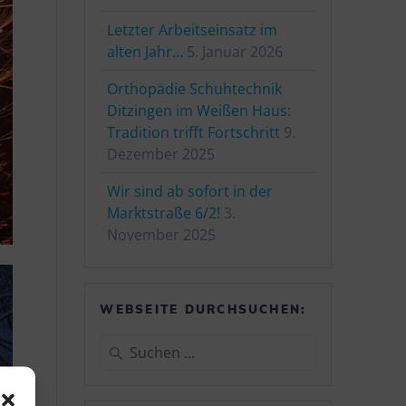
Letzter Arbeitseinsatz im
alten Jahr…
5. Januar 2026
Orthopädie Schuhtechnik
Ditzingen im Weißen Haus:
Tradition trifft Fortschritt
9.
Dezember 2025
Wir sind ab sofort in der
Marktstraße 6/2!
3.
November 2025
WEBSEITE DURCHSUCHEN:
Suchen
nach: