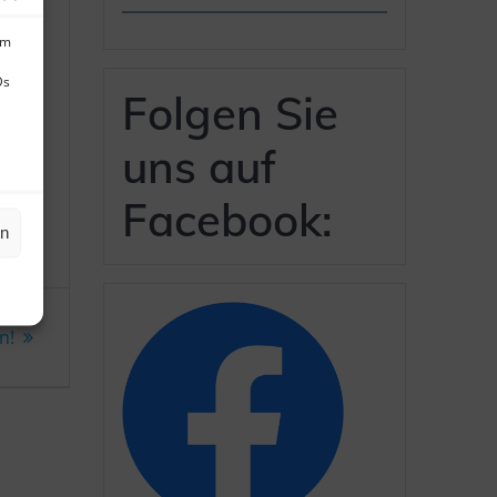
um
Ds
Folgen Sie
uns auf
Facebook:
en
n!