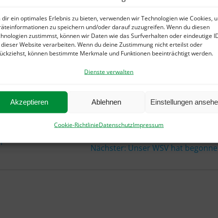
er (31. Dezember) bleibt
dir ein optimales Erlebnis zu bieten, verwenden wir Technologien wie Cookies, 
äteinformationen zu speichern und/oder darauf zuzugreifen. Wenn du diesen
hnologien zustimmst, können wir Daten wie das Surfverhalten oder eindeutige I
 dieser Website verarbeiten. Wenn du deine Zustimmung nicht erteilst oder
ückziehst, können bestimmte Merkmale und Funktionen beeinträchtigt werden.
Dienste verwalten
ilen
teilen
E-Mail
drucken
Akzeptieren
Ablehnen
Einstellungen anseh
Cookie-Richtlinie
Datenschutz
Impressum
ir
Nächster
Nächster:
Unser WSV hat begonne
Beitrag: