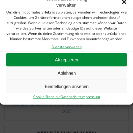
verwalten
Um dir ein optimales Erlebnis zu bieten, verwenden wir Technologien wie
UNSERE AKTUELLEN MELDUNGEN:
Cookies, um Geräteinformationen zu speichern und/oder darauf
zuzugreifen. Wenn du diesen Technologien zustimmst, können wir Daten
wie das Surfverhalten oder eindeutige IDs auf dieser Website
Sommerurlaub? Gibts auch bei uns!
5. August 2026
verarbeiten. Wenn du deine Zustimmung nicht erteilst oder zurückziehst,
können bestimmte Merkmale und Funktionen beeinträchtigt werden.
„Alarmstufe Rot“: Petition gegen Kürzungen in
der Hilfsmittelversorgung
22. Juni 2026
Dienste verwalten
Wieder nur 1 SPOT – dann geht es weiter!
21. Januar
Akzeptieren
2026
Ablehnen
Letzter Arbeitseinsatz im alten Jahr…
5. Januar 2026
Einstellungen ansehen
Orthopädie Schuhtechnik Ditzingen im Weißen Haus:
Tradition trifft Fortschritt
9. Dezember 2025
Cookie-Richtlinie
Datenschutz
Impressum
Wir sind ab sofort in der Marktstraße 6/2!
3. November
2025
WEBSEITE DURCHSUCHEN: