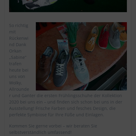
So richtig
mit
Rückenwi
nd Dank
Orkan
„Sabine“
trafen
heute bei
uns von
Wolky,
Allrounde
r und Ganter die ersten Frühlingsschuhe der Kollektion
2020 bei uns ein – und finden sich schon bei uns in der
Ausstellung! Frische Farben und fesches Design, die
perfekte Symbiose für Ihre Füße und Einlagen.
Kommen Sie gerne vorbei – wir beraten Sie
selbstverständlich umfassend!