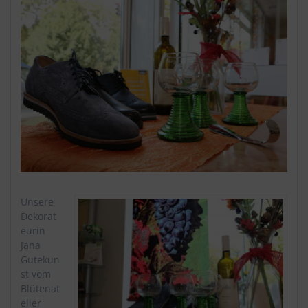
Unsere
Dekorat
eurin
Jana
Gutekun
st vom
Blütenat
elier