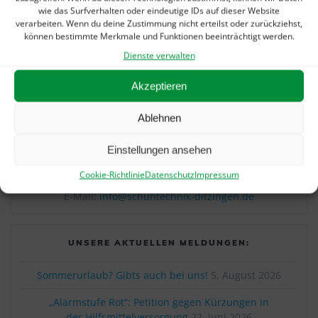
wie das Surfverhalten oder eindeutige IDs auf dieser Website
verarbeiten. Wenn du deine Zustimmung nicht erteilst oder zurückziehst,
können bestimmte Merkmale und Funktionen beeinträchtigt werden.
Beitragsnavigation
Dienste verwalten
Vorheriger
Vorherige:
26.
Nächster
Nächster:
Sonderaktion
Beitrag:
Bädlestriathlon: Marc
Beitrag:
zum kalendarischen
Akzeptieren
Schaller erreichte 10.
Herbstanfang!
Platz
Ablehnen
Einstellungen ansehen
IHR SCHNELLKONTAKT:
Cookie-Richtlinie
Datenschutz
Impressum
Telefon: 07156 / 3070360
E-Mail:
info@schuhtechnik-ditzingen.de
UNSERE AKTUELLEN MELDUNGEN:
Sommerurlaub? Gibts auch bei uns!
5. August 2026
„Alarmstufe Rot“: Petition gegen Kürzungen in
der Hilfsmittelversorgung
22. Juni 2026