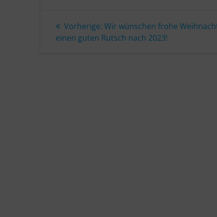
Beitragsnavigation
Vorheriger
Vorherige:
Wir wünschen frohe Weihnach
Beitrag:
einen guten Rutsch nach 2023!