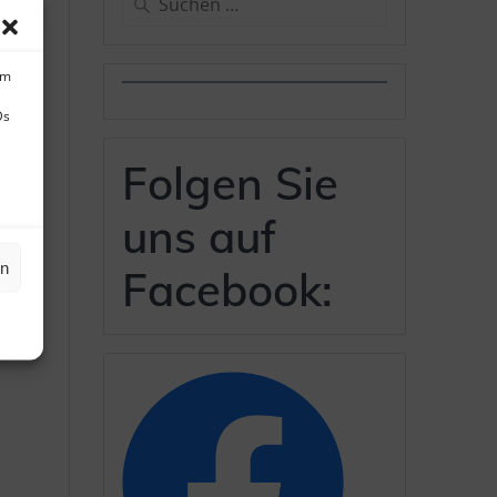
nach:
um
Ds
Folgen Sie
uns auf
en
Facebook: