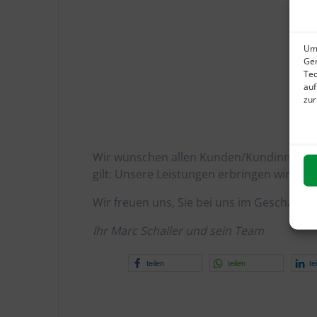
Um 
Ger
Tec
auf
zur
Wir wünschen allen Kunden/Kundinnen ein
gilt: Unsere Leistungen erbringen wir auc
Wir freuen uns, Sie bei uns im Geschäft 
Ihr Marc Schaller und sein Team
teilen
teilen
te