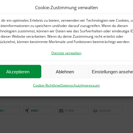
Cookie-Zustimmung verwalten
dir ein optimales Erlebnis zu bieten, verwenden wir Technologien wie Cookies, 
äteinformationen zu speichern und/oder darauf zuzugreifen. Wenn du diesen
hnologien zustimmst, können wir Daten wie das Surfverhalten oder eindeutige I
 dieser Website verarbeiten. Wenn du deine Zustimmung nicht erteilst oder
ückziehst, können bestimmte Merkmale und Funktionen beeinträchtigt werden.
Dienste verwalten
Fußvermessung mit Marc Schaller
en guten Start und ein gesundes Neues Jahr! Auch in 2023
Akzeptieren
Ablehnen
Einstellungen anseh
h weiterhin wie gewohnt auf Kassen- und Privatrezept!
begrüßen zu können!
Cookie-Richtlinie
Datenschutz
Impressum
ilen
teilen
E-Mail
drucken