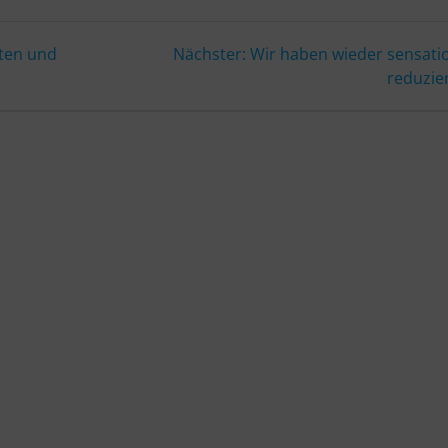
Nächster
ten und
Nächster:
Wir haben wieder sensatio
Beitrag:
reduzier