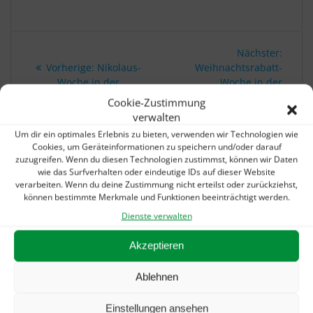
Beitragsnavigation
Nächs
Nächster:
Vorheriger
Beitra
Vorherige:
Nikolaus-
Weihnachtsrabatt-
Beitrag:
Woche in der
Woche in der
SchuhTechnikDitzingen!
SchuhTechnik
Cookie-Zustimmung
Ditzingen!
verwalten
Um dir ein optimales Erlebnis zu bieten, verwenden wir Technologien wie
Cookies, um Geräteinformationen zu speichern und/oder darauf
zuzugreifen. Wenn du diesen Technologien zustimmst, können wir Daten
IHR SCHNELLKONTAKT:
wie das Surfverhalten oder eindeutige IDs auf dieser Website
verarbeiten. Wenn du deine Zustimmung nicht erteilst oder zurückziehst,
Telefon: 07156 / 3070360
können bestimmte Merkmale und Funktionen beeinträchtigt werden.
E-Mail:
info@schuhtechnik-ditzingen.de
Dienste verwalten
Akzeptieren
UNSERE AKTUELLEN MELDUNGEN:
Ablehnen
Sommerurlaub? Gibts auch bei uns!
5. August 2026
„Alarmstufe Rot“: Petition gegen Kürzungen in
Einstellungen ansehen