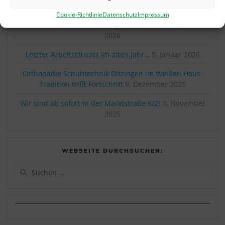
der Hilfsmittelversorgung
22. Juni 2026
Cookie-Richtlinie
Datenschutz
Impressum
Wieder nur 1 SPOT – dann geht es weiter!
21. Januar
2026
Letzter Arbeitseinsatz im alten Jahr…
5. Januar 2026
Orthopädie Schuhtechnik Ditzingen im Weißen Haus:
Tradition trifft Fortschritt
9. Dezember 2025
Wir sind ab sofort in der Marktstraße 6/2!
3. November
2025
WEBSEITE DURCHSUCHEN:
Suchen
nach: