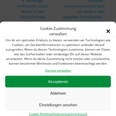
Vorheriger
Nächs
Vorherige:
Nächster:
Beitrag:
Beitra
Weihnachtsrabatt-
Kompressionsstrümpfe
Woche in der
von medi in den
SchuhTechnik
aktuellen Trendfarben!
Ditzingen!
Cookie-Zustimmung
verwalten
Um dir ein optimales Erlebnis zu bieten, verwenden wir Technologien wie
IHR SCHNELLKONTAKT:
Cookies, um Geräteinformationen zu speichern und/oder darauf
zuzugreifen. Wenn du diesen Technologien zustimmst, können wir Daten
Telefon: 07156 / 3070360
wie das Surfverhalten oder eindeutige IDs auf dieser Website
E-Mail:
info@schuhtechnik-ditzingen.de
verarbeiten. Wenn du deine Zustimmung nicht erteilst oder zurückziehst,
können bestimmte Merkmale und Funktionen beeinträchtigt werden.
Dienste verwalten
UNSERE AKTUELLEN MELDUNGEN:
Akzeptieren
Sommerurlaub? Gibts auch bei uns!
5. August 2026
Ablehnen
„Alarmstufe Rot“: Petition gegen Kürzungen in
der Hilfsmittelversorgung
22. Juni 2026
Einstellungen ansehen
Wieder nur 1 SPOT – dann geht es weiter!
21. Januar
Cookie-Richtlinie
Datenschutz
Impressum
2026