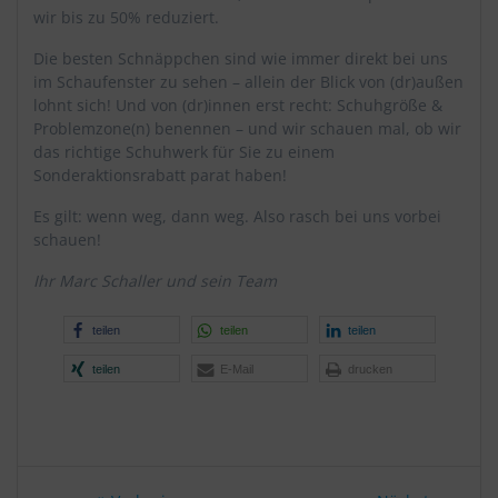
wir bis zu 50% reduziert.
Die besten Schnäppchen sind wie immer direkt bei uns
im Schaufenster zu sehen – allein der Blick von (dr)außen
lohnt sich! Und von (dr)innen erst recht: Schuhgröße &
Problemzone(n) benennen – und wir schauen mal, ob wir
das richtige Schuhwerk für Sie zu einem
Sonderaktionsrabatt parat haben!
Es gilt: wenn weg, dann weg. Also rasch bei uns vorbei
schauen!
Ihr Marc Schaller und sein Team
teilen
teilen
teilen
teilen
E-Mail
drucken
Beitragsnavigation