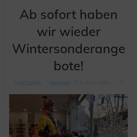
Ab sofort haben
wir wieder
Wintersonderange
bote!
OST Admin
Allgemein
8. Januar 2024
|
0