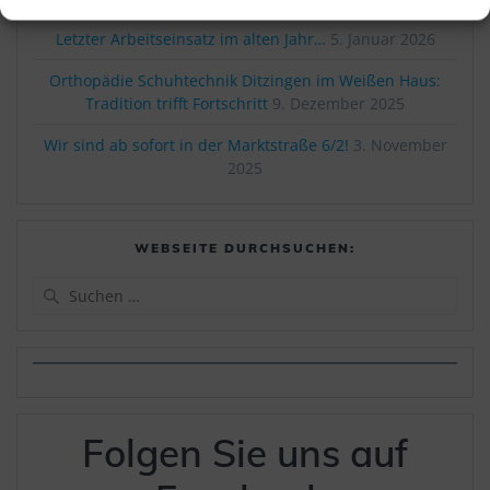
Letzter Arbeitseinsatz im alten Jahr…
5. Januar 2026
Orthopädie Schuhtechnik Ditzingen im Weißen Haus:
Tradition trifft Fortschritt
9. Dezember 2025
Wir sind ab sofort in der Marktstraße 6/2!
3. November
2025
WEBSEITE DURCHSUCHEN:
Suchen
nach:
Folgen Sie uns auf